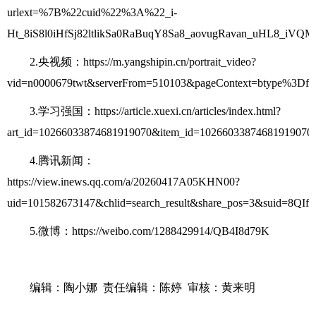
urlext=%7B%22cuid%22%3A%22_i-
Ht_8iS8l0iHfSj82ltlikSa0RaBuqY8Sa8_aovugRavan_uHL8_iV
2.央视频：https://m.yangshipin.cn/portrait_video?
vid=n0000679twt&serverFrom=510103&pageContext=btype%3D
3.学习强国：https://article.xuexi.cn/articles/index.html?
art_id=10266033874681919070&item_id=1026603387468191907
4.腾讯新闻：
https://view.inews.qq.com/a/20260417A05KHN00?
uid=101582673147&chlid=search_result&share_pos=3&su
5.
微博：https://weibo.com/1288429914/QB4I8d79K
编辑：陶小娜
责任编辑：陈婷 审核：黄来明