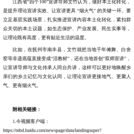
江西省
“四个100”宣讲导师文竹认为，做好本土化转化，
是提升理论宣讲实效、让宣讲更具 “烟火气” 的关键一环。要
立足基层实践场景，扎实推进宣讲内容本土化转化，紧扣群
众关切的本土议题，如生态保护、产业发展、民生实事等，
让理论既有高度，更有贴近生活的温度。
比如，在抚州市南丰县，文竹就把当地千年傩舞、白舍
窑等非遗底蕴直接变成
“活教材”，还在当地首创“双师宣讲”，
让宣讲导师与文化传承人同台共讲，这样可以更好地唤醒乡
亲们的乡土记忆与文化认同，让理论宣讲更接地气、更聚人
气、更有烟火气。
附相关链接：
1.今视频客户端：
https://mbd.baidu.com/newspage/data/landingsuper?