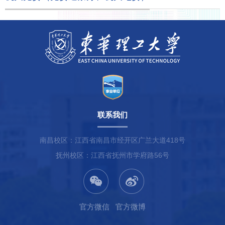
联系我们
南昌校区：江西省南昌市经开区广兰大道418号
抚州校区：江西省抚州市学府路56号
官方微信
官方微博