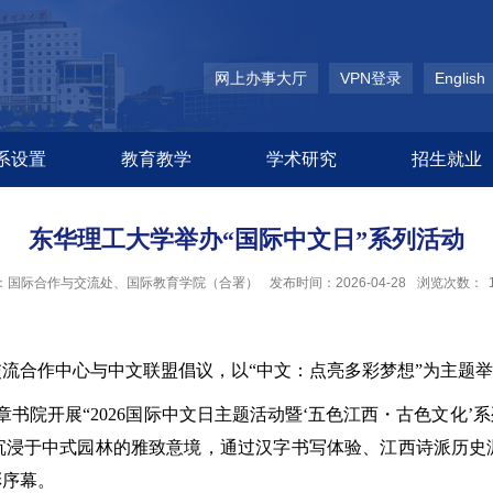
网上办事大厅
VPN登录
English
系设置
教育教学
学术研究
招生就业
东华理工大学举办“国际中文日”系列活动
：国际合作与交流处、国际教育学院（合署）
发布时间：2026-04-28
浏览次数：
交流合作中心与中文联盟倡议，以
“中文：点亮多彩梦想”为主题举
章书院开展“2026国际中文日主题活动暨‘五色江西・古色文化’
沉浸于中式园林的雅致意境，通过汉字书写体验、江西诗派历史
彩序幕。